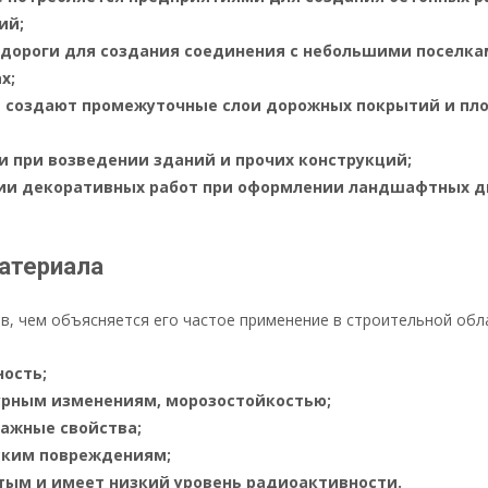
ий;
дороги для создания соединения с небольшими поселка
х;
й создают промежуточные слои дорожных покрытий и п
 при возведении зданий и прочих конструкций;
ии декоративных работ при оформлении ландшафтных ди
атериала
, чем объясняется его частое применение в строительной облас
ость;
урным изменениям, морозостойкостью;
ажные свойства;
ским повреждениям;
тым и имеет низкий уровень радиоактивности.