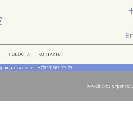
Е
Er
НОВОСТИ
КОНТАКТЫ
ться по тел: +7(965)363-79-79
Химкинское Строител