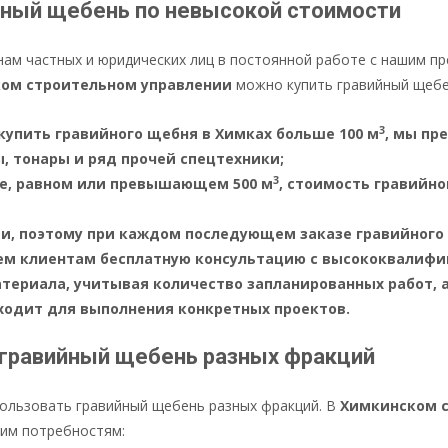
йный щебень по невысокой стоимости
нам частных и юридических лиц в постоянной работе с нашим п
ом строительном управлении
можно купить гравийный щебен
3
купить гравийного щебня в Химках больше 100 м
, мы пр
, тонары и ряд прочей спецтехники;
3
ме, равном или превышающем 500 м
, стоимость гравийно
ти, поэтому при каждом последующем заказе гравийного 
ем клиентам бесплатную консультацию с высококвалиф
териала, учитывая количество запланированных работ, 
ходит для выполнения конкретных проектов.
 гравийный щебень разных фракций
пользовать гравийный щебень разных фракций. В
Химкинском 
им потребностям: