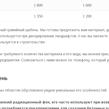
1 800
1 600
1 350
1 200
ный гравийный щебень. Мы готовы предложить вам материал, 
спользуется при декорировании ландшафтов. У нас вы сможете
льзуется в строительстве.
и требуемого количества материала и его вида, мы можем присл
редприятия. Созвониться с ними можно по телефону, который у
ень
ых областях обусловлено рядом уникальных его особенностей:
низкий радиационный фон, его часто используют при во
 потребляется предприятиями для создания бетонных ра