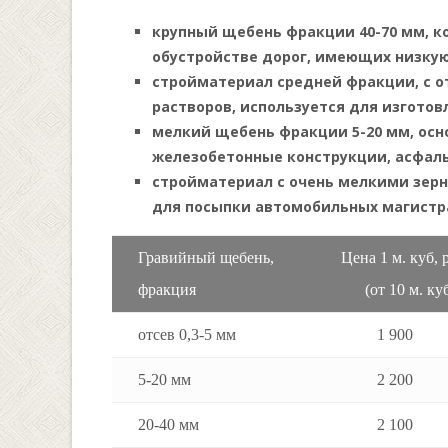
крупный щебень фракции 40-70 мм, 
обустройстве дорог, имеющих низкую
стройматериал средней фракции, с 
растворов, используется для изготов
мелкий щебень фракции 5-20 мм, ос
железобетонные конструкции, асфал
стройматериал с очень мелкими зерн
для посыпки автомобильных магистра
Гравийный щебень,
Цена 1 м. куб
фракция
(от 10 м. куб
отсев 0,3-5 мм
1 900
5-20 мм
2 200
20-40 мм
2 100