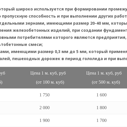
который широко используется при формировании промежу
 пропускную способность и при выполнении других работ
отдельными зернами, имеющими размер 20-40 мм, которы
ления железобетонных изделий, при создании фундаменто
новными потребителями которого являются предприятия
ьтобетонные смеси;
ами, имеющими размер 0,3 мм до 5 мм, который применя
лей, пешеходных дорожек в период гололеда и при выпо
, руб
Цена 1 м. куб, руб
Цена 1 м. куб, р
)
(от 100 м. куб)
(от 500 м. куб)
1 750
1 600
2 000
1 800
1 900
1 700